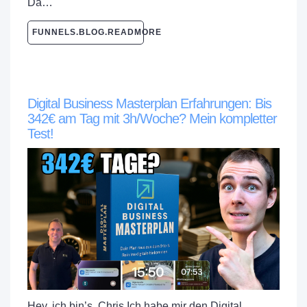
Da…
FUNNELS.BLOG.READMORE
Digital Business Masterplan Erfahrungen: Bis
342€ am Tag mit 3h/Woche? Mein kompletter
Test!
Hey, ich bin’s, Chris.Ich habe mir den Digital