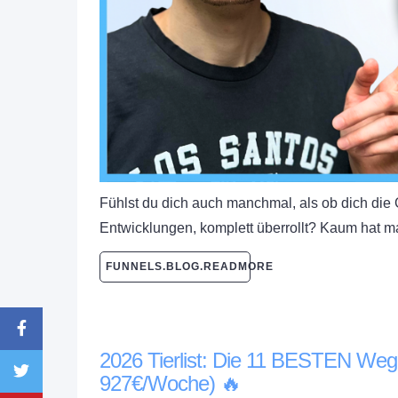
Fühlst du dich auch manchmal, als ob dich die G
Entwicklungen, komplett überrollt? Kaum hat 
FUNNELS.BLOG.READMORE
2026 Tierlist: Die 11 BESTEN Wege 
927€/Woche) 🔥