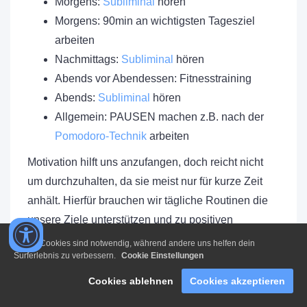
Morgens:
Subliminal
hören
Morgens: 90min an wichtigsten Tagesziel
arbeiten
Nachmittags:
Subliminal
hören
Abends vor Abendessen: Fitnesstraining
Abends:
Subliminal
hören
Allgemein: PAUSEN machen z.B. nach der
Pomodoro-Technik
arbeiten
Motivation hilft uns anzufangen, doch reicht nicht
um durchzuhalten, da sie meist nur für kurze Zeit
anhält. Hierfür brauchen wir tägliche Routinen die
unsere Ziele unterstützen und zu positiven
Angewohnheiten werden. Warum bevorzuge ich
Einige Cookies sind notwendig, während andere uns helfen dein
Surferlebnis zu verbessern.
Cookie Einstellungen
Morgens eine kalte und heiße Dusche... weil du so
gleich in den ersten Minuten deines Tages das 1.
Cookies ablehnen
Cookies akzeptieren
Mal aus deiner Komfortzone geholt wirst. 👊🏼