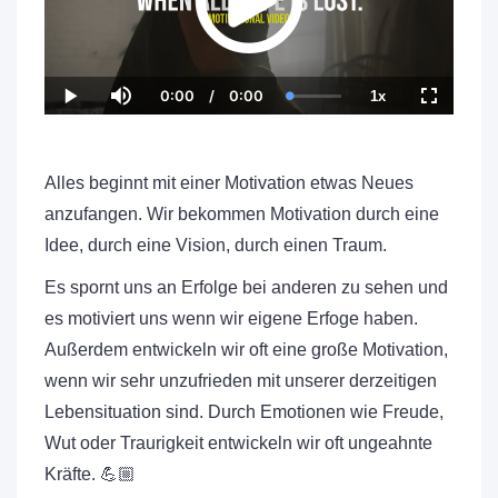
0:00
/
0:00
1x
C
D
L
P
M
P
F
u
u
o
l
u
l
u
r
r
a
a
t
a
l
r
a
d
y
e
y
l
e
t
e
b
s
n
i
d
a
c
Alles beginnt mit einer Motivation etwas Neues
t
o
:
c
r
T
n
0
k
e
anzufangen. Wir bekommen Motivation durch eine
i
.
R
e
m
0
a
n
Idee, durch eine Vision, durch einen Traum.
e
0
t
%
e
Es spornt uns an Erfolge bei anderen zu sehen und
es motiviert uns wenn wir eigene Erfoge haben.
Außerdem entwickeln wir oft eine große Motivation,
wenn wir sehr unzufrieden mit unserer derzeitigen
Lebensituation sind. Durch Emotionen wie Freude,
Wut oder Traurigkeit entwickeln wir oft ungeahnte
Kräfte. 💪🏼