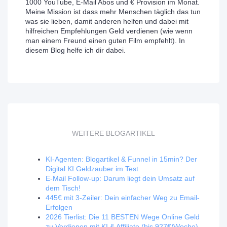
1000 YouTube, E-Mail Abos und € Provision im Monat.
Meine Mission ist dass mehr Menschen täglich das tun
was sie lieben, damit anderen helfen und dabei mit
hilfreichen Empfehlungen Geld verdienen (wie wenn
man einem Freund einen guten Film empfehlt). In
diesem Blog helfe ich dir dabei.
WEITERE BLOGARTIKEL
KI-Agenten: Blogartikel & Funnel in 15min? Der
Digital KI Geldzauber im Test
E-Mail Follow-up: Darum liegt dein Umsatz auf
dem Tisch!
445€ mit 3-Zeiler: Dein einfacher Weg zu Email-
Erfolgen
2026 Tierlist: Die 11 BESTEN Wege Online Geld
zu Verdienen mit KI & Affiliate (bis 927€/Woche)