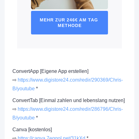
MEHR ZUR 246€ AM TAG 
METHODE
ConvertApp [Eigene App erstellen]
⇨
https://www.digistore24.com/redir/290369/Chris-
B/youtube
*
ConvertTab [Einmal zahlen und lebenslang nutzen]
⇨
https://www.digistore24.com/redir/286796/Chris-
B/youtube
*
Canva [kostenlos]
⇨
https://canva.7eqqol.net/31kXd
*