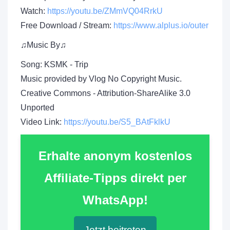
Watch:
https://youtu.be/ZMmVQ04RrkU
Free Download / Stream:
https://www.alplus.io/outer
♫Music By♫
Song: KSMK - Trip
Music provided by Vlog No Copyright Music.
Creative Commons - Attribution-ShareAlike 3.0
Unported
Video Link:
https://youtu.be/S5_BAtFklkU
Erhalte anonym kostenlos
Affiliate-Tipps direkt per
WhatsApp!
Jetzt beitreten