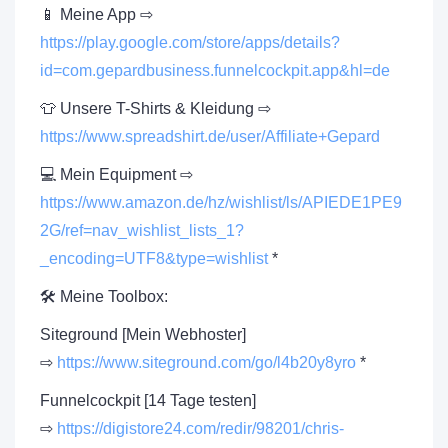
📱 Meine App ⇨
https://play.google.com/store/apps/details?
id=com.gepardbusiness.funnelcockpit.app&hl=de
👕 Unsere T-Shirts & Kleidung ⇨
https://www.spreadshirt.de/user/Affiliate+Gepard
💻 Mein Equipment ⇨
https://www.amazon.de/hz/wishlist/ls/APIEDE1PE9
2G/ref=nav_wishlist_lists_1?
_encoding=UTF8&type=wishlist
*
🛠 Meine Toolbox:
Siteground [Mein Webhoster]
⇨
https://www.siteground.com/go/l4b20y8yro
*
Funnelcockpit [14 Tage testen]
⇨
https://digistore24.com/redir/98201/chris-