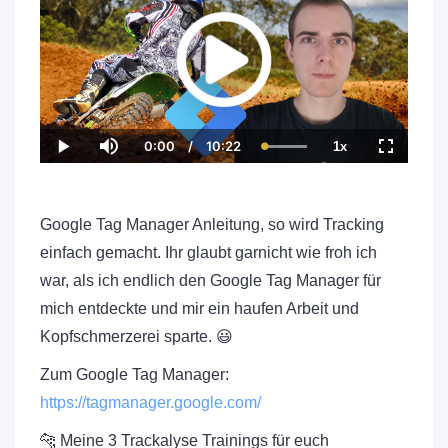
0:00
/
10:22
1x
C
D
L
P
M
P
F
u
u
o
l
u
l
u
r
r
a
a
t
a
l
r
a
d
y
e
y
l
e
t
e
b
s
n
i
d
a
c
Google Tag Manager Anleitung, so wird Tracking
t
o
:
c
r
T
n
1
k
e
einfach gemacht. Ihr glaubt garnicht wie froh ich
i
0
R
e
m
0
a
n
war, als ich endlich den Google Tag Manager für
e
.
t
0
e
0
mich entdeckte und mir ein haufen Arbeit und
%
Kopfschmerzerei sparte. 😃
Zum Google Tag Manager:
https://tagmanager.google.com/
🐆 Meine 3 Trackalyse Trainings für euch