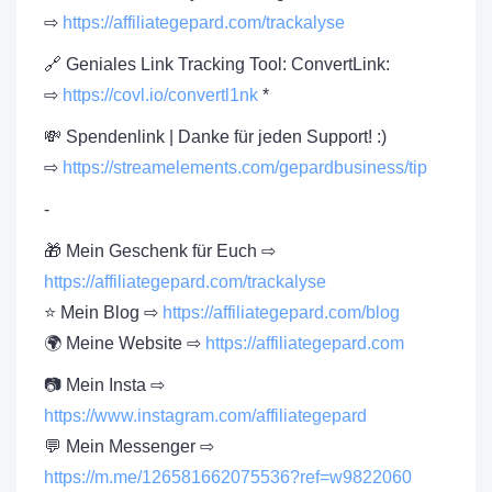
⇨
https://affiliategepard.com/trackalyse
🔗 Geniales Link Tracking Tool: ConvertLink:
⇨
https://covl.io/convertl1nk
*
💸 Spendenlink | Danke für jeden Support! :)
⇨
https://streamelements.com/gepardbusiness/tip
-
🎁 Mein Geschenk für Euch ⇨
https://affiliategepard.com/trackalyse
⭐ Mein Blog ⇨
https://affiliategepard.com/blog
🌍 Meine Website ⇨
https://affiliategepard.com
📷 Mein Insta ⇨
https://www.instagram.com/affiliategepard
💬 Mein Messenger ⇨
https://m.me/126581662075536?ref=w9822060