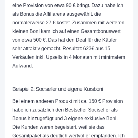
eine Provision von etwa 90 € bringt. Dazu habe ich
als Bonus die Affiliarena ausgewählt, die
normalerweise 27 € kostet. Zusammen mit weiteren
kleinen Boni kam ich auf einen Gesamtbonuswert
von etwa 500 €. Das hat den Deal für die Käufer
sehr attraktiv gemacht. Resultat: 623€ aus 15
Verkäufen inkl. Upsells in 4 Monaten mit minimalem
Aufwand.
Beispiel 2: Sociseller und eigene Kursboni
Bei einem anderen Produkt mit ca. 150 € Provision
habe ich zusätzlich den Bestseller Sociseller als
Bonus hinzugefügt und 3 eigene exklusive Boni.
Die Kunden waren begeistert, weil sie das
Gesamtpaket als deutlich wertvoller empfanden. Ich