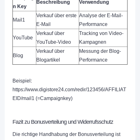
Beschreibung
Verwendung
n Key
Verkauf über erste
Analyse der E-Mail-
Mail1
E-Mail
Performance
Verkauf über
Tracking von Video-
YouTube
YouTube-Video
Kampagnen
Verkauf über
Messung der Blog-
Blog
Blogartikel
Performance
Beispiel:
https://www.digistore24.com/redir/123456/AFFILIAT
EID/mail1 (=Campaignkey)
Fazit zu Bonusverteilung und Widerrufsschutz
Die richtige Handhabung der Bonusverteilung ist