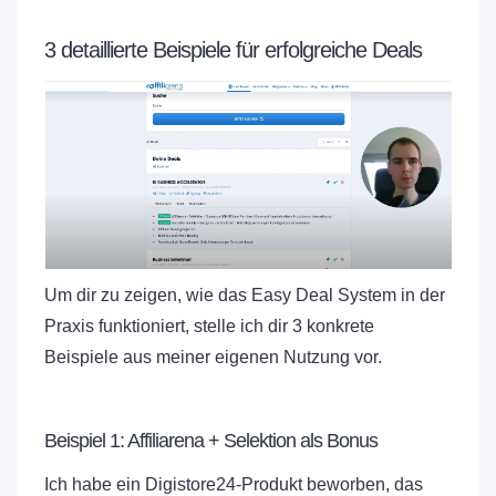
3 detaillierte Beispiele für erfolgreiche Deals
Um dir zu zeigen, wie das Easy Deal System in der
Praxis funktioniert, stelle ich dir 3 konkrete
Beispiele aus meiner eigenen Nutzung vor.
Beispiel 1: Affiliarena + Selektion als Bonus
Ich habe ein Digistore24-Produkt beworben, das