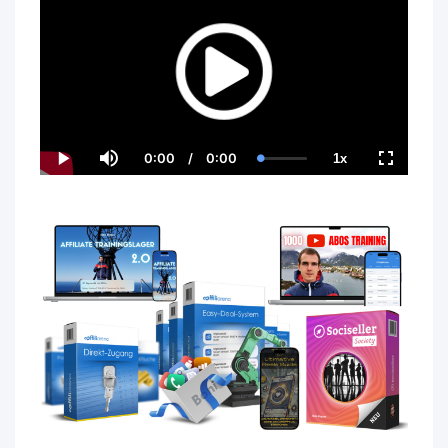
0:00
/
0:00
1x
C
D
L
P
M
P
F
u
u
o
l
u
l
u
r
r
a
a
t
a
l
r
a
d
y
e
y
l
e
t
e
b
s
n
i
d
a
c
t
o
:
c
r
T
n
0
k
e
i
.
R
e
m
0
a
n
e
0
t
%
e