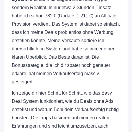
sondern Realität. In nur etwa 2 Stunden Einsatz
habe ich schon 782 € (Update: 1.211 €) an Affiliate
Provision verdient. Das System ist dabei so einfach,
dass ich meine Deals problemlos ohne Werbung
erstellen konnte. Meine Verkäufe sortiere ich
übersichtlich im System und habe so immer einen
klaren Überblick. Das Beste daran ist: Die
Bonusstrategie, die ich dir später noch genauer
erkläre, hat meinen Verkaufserfolg massiv
gesteigert.
Ich zeige dir hier Schritt für Schritt, wie das Easy
Deal System funktioniert, wie du Deals ohne Ads
erstellst und warum Boni dein Verkaufserfolg richtig
boosten. Die Tipps basieren auf meinen realen
Erfahrungen und sind leicht umzusetzen, auch