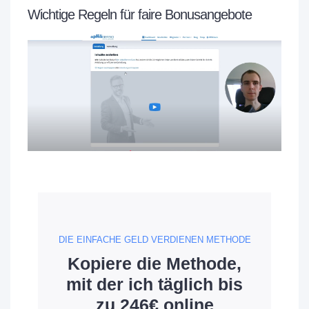
Wichtige Regeln für faire Bonusangebote
DIE EINFACHE GELD VERDIENEN METHODE
Kopiere die Methode,
mit der ich täglich bis
zu 246€ online