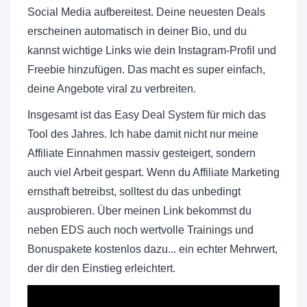
Social Media aufbereitest. Deine neuesten Deals
erscheinen automatisch in deiner Bio, und du
kannst wichtige Links wie dein Instagram-Profil und
Freebie hinzufügen. Das macht es super einfach,
deine Angebote viral zu verbreiten.
Insgesamt ist das Easy Deal System für mich das
Tool des Jahres. Ich habe damit nicht nur meine
Affiliate Einnahmen massiv gesteigert, sondern
auch viel Arbeit gespart. Wenn du Affiliate Marketing
ernsthaft betreibst, solltest du das unbedingt
ausprobieren. Über meinen Link bekommst du
neben EDS auch noch wertvolle Trainings und
Bonuspakete kostenlos dazu... ein echter Mehrwert,
der dir den Einstieg erleichtert.