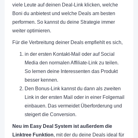
viele Leute auf deinen Deal-Link klicken, welche
Boni du anbietest und welche Deals am besten
performen. So kannst du deine Strategie immer
weiter optimieren.
Für die Verbreitung deiner Deals empfiehlt es sich,
in der ersten Kontakt-Mail oder auf Social
Media den normalen Affiliate-Link zu teilen.
So lernen deine Interessenten das Produkt
besser kennen.
Den Bonus-Link kannst du dann als zweiten
Link in der ersten Mail oder in einer Folgemail
einbauen. Das vermeidet Überforderung und
steigert die Conversion.
Neu im Easy Deal System ist außerdem die
Linktree Funktion
, mit der du deine Deals ideal für