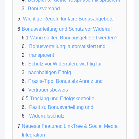
Bonusversand
Wichtige Regeln für faire Bonusangebote
Bonusverteilung und Schutz vor Widerruf
Wann sollten Boni ausgeliefert werden?
Bonusverteilung: automatisiert und
transparent
Schutz vor Widerrufen: wichtig für
nachhaltigen Erfolg
Praxis-Tipp: Bonus als Anreiz und
Vertrauensbeweis
Tracking und Erfolgskontrolle
Fazit zu Bonusverteilung und
Widerrufsschutz
Neueste Features: LinkTree & Social Media
Integration