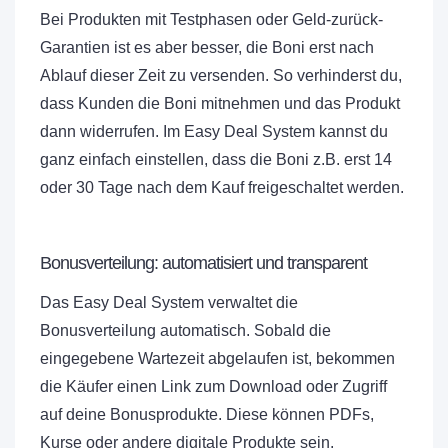
Bei Produkten mit Testphasen oder Geld-zurück-
Garantien ist es aber besser, die Boni erst nach
Ablauf dieser Zeit zu versenden. So verhinderst du,
dass Kunden die Boni mitnehmen und das Produkt
dann widerrufen. Im Easy Deal System kannst du
ganz einfach einstellen, dass die Boni z.B. erst 14
oder 30 Tage nach dem Kauf freigeschaltet werden.
Bonusverteilung: automatisiert und transparent
Das Easy Deal System verwaltet die
Bonusverteilung automatisch. Sobald die
eingegebene Wartezeit abgelaufen ist, bekommen
die Käufer einen Link zum Download oder Zugriff
auf deine Bonusprodukte. Diese können PDFs,
Kurse oder andere digitale Produkte sein.