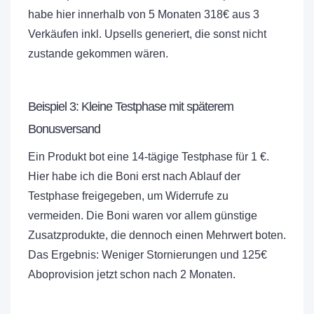
habe hier innerhalb von 5 Monaten 318€ aus 3
Verkäufen inkl. Upsells generiert, die sonst nicht
zustande gekommen wären.
Beispiel 3: Kleine Testphase mit späterem
Bonusversand
Ein Produkt bot eine 14-tägige Testphase für 1 €.
Hier habe ich die Boni erst nach Ablauf der
Testphase freigegeben, um Widerrufe zu
vermeiden. Die Boni waren vor allem günstige
Zusatzprodukte, die dennoch einen Mehrwert boten.
Das Ergebnis: Weniger Stornierungen und 125€
Aboprovision jetzt schon nach 2 Monaten.