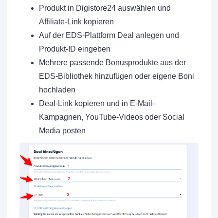
Produkt in Digistore24 auswählen und
Affiliate-Link kopieren
Auf der EDS-Plattform Deal anlegen und
Produkt-ID eingeben
Mehrere passende Bonusprodukte aus der
EDS-Bibliothek hinzufügen oder eigene Boni
hochladen
Deal-Link kopieren und in E-Mail-
Kampagnen, YouTube-Videos oder Social
Media posten