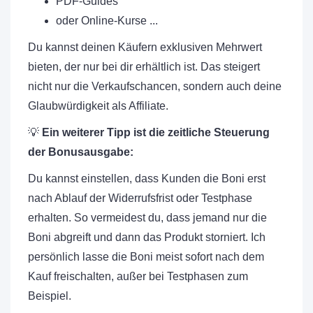
PDF-Guides
oder Online-Kurse ...
Du kannst deinen Käufern exklusiven Mehrwert
bieten, der nur bei dir erhältlich ist. Das steigert
nicht nur die Verkaufschancen, sondern auch deine
Glaubwürdigkeit als Affiliate.
💡
Ein weiterer Tipp ist die zeitliche Steuerung
der Bonusausgabe:
Du kannst einstellen, dass Kunden die Boni erst
nach Ablauf der Widerrufsfrist oder Testphase
erhalten. So vermeidest du, dass jemand nur die
Boni abgreift und dann das Produkt storniert. Ich
persönlich lasse die Boni meist sofort nach dem
Kauf freischalten, außer bei Testphasen zum
Beispiel.