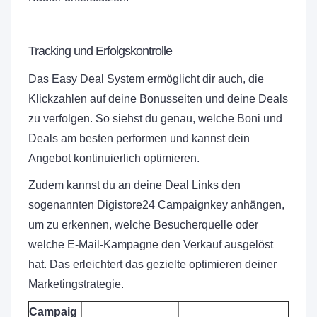
Tracking und Erfolgskontrolle
Das Easy Deal System ermöglicht dir auch, die
Klickzahlen auf deine Bonusseiten und deine Deals
zu verfolgen. So siehst du genau, welche Boni und
Deals am besten performen und kannst dein
Angebot kontinuierlich optimieren.
Zudem kannst du an deine Deal Links den
sogenannten Digistore24 Campaignkey anhängen,
um zu erkennen, welche Besucherquelle oder
welche E-Mail-Kampagne den Verkauf ausgelöst
hat. Das erleichtert das gezielte optimieren deiner
Marketingstrategie.
Campaig