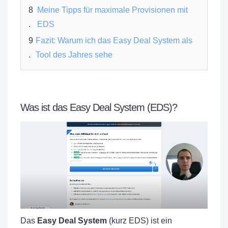
Meine Tipps für maximale Provisionen mit
EDS
Fazit: Warum ich das Easy Deal System als
Tool des Jahres sehe
Was ist das Easy Deal System (EDS)?
Das
Easy Deal System
(kurz EDS) ist ein