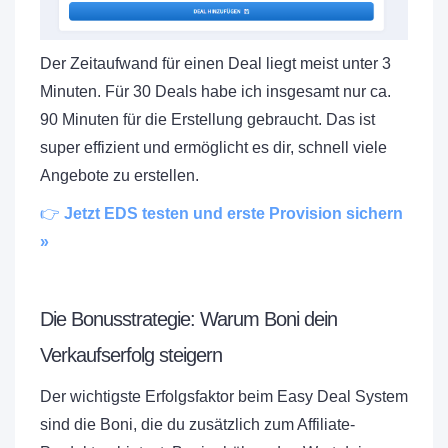
Der Zeitaufwand für einen Deal liegt meist unter 3
Minuten. Für 30 Deals habe ich insgesamt nur ca.
90 Minuten für die Erstellung gebraucht. Das ist
super effizient und ermöglicht es dir, schnell viele
Angebote zu erstellen.
👉
Jetzt EDS testen und erste Provision sichern
»
Die Bonusstrategie: Warum Boni dein
Verkaufserfolg steigern
Der wichtigste Erfolgsfaktor beim Easy Deal System
sind die Boni, die du zusätzlich zum Affiliate-