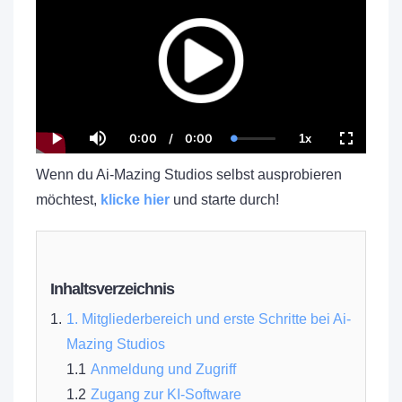
0:00
/
0:00
1x
Current
Duration
Loaded
:
Play
Mute
Playback
Fullscree
Time
0.00%
Rate
Wenn du Ai-Mazing Studios selbst ausprobieren
möchtest,
klicke hier
und starte durch!
Inhaltsverzeichnis
1. Mitgliederbereich und erste Schritte bei Ai-
Mazing Studios
Anmeldung und Zugriff
Zugang zur KI-Software