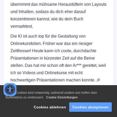
übernimmt das mühsame Heraustüfteln von Layouts
und Inhalten, sodass du dich eher darauf
konzentrieren kannst, wie du dein Buch
vermarktest.
Die KI ist auch top für die Gestaltung von
Onlinekursfolien. Früher war das ein riesiger
Zeitfresser! Heute kann ich coole, durchdachte
Präsentationen in kürzester Zeit auf die Beine
stellen. Das hat mir schon oft den Ar*** gerettet, weil
ich so Videos und Onlinekurse mit echt
hochwertigen Präsentationen machen konnte. 🎉
Also ernsthaft, mit all diesen Tools kannst du enorm
Einige Cookies sind notwendig, während andere uns helfen dein
viel erreichen, ohne ständig auf die Uhr schauen zu
Surferlebnis zu verbessern.
Cookie Einstellungen
müssen oder dich im Kreativstress zu verlieren. Für
Cookies ablehnen
Cookies akzeptieren
mehr Tipps dazu, wie du all das praktisch