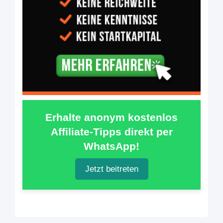
Erhalte anonym kostenlos
Affiliate-Tipps direkt per
WhatsApp!
Jetzt beitreten