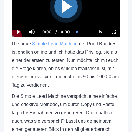
0:00
/
0:00
1x
C
D
L
P
M
P
F
u
u
o
l
u
l
u
r
r
a
a
t
a
l
Die neue
Simple Lead Machine
der Profit Buddies
r
a
d
y
e
y
l
e
t
e
b
s
ist endlich online und ich hatte das Privileg, sie als
n
i
d
a
c
t
o
:
c
r
einer der ersten zu testen. Nun möchte ich mit euch
T
n
0
k
e
i
.
R
e
m
0
die Frage klären, ob es wirklich realistisch ist, mit
a
n
e
0
t
%
e
diesem innovativen Tool mühelos 50 bis 1000 € am
Tag zu verdienen.
Die Simple Lead Machine verspricht eine einfache
und effektive Methode, um durch Copy und Paste
tägliche Einnahmen zu generieren. Doch hält sie
auch, was sie verspricht? Lasst uns gemeinsam
einen genaueren Blick in den Mitgliederbereich