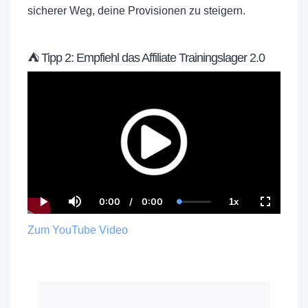
sicherer Weg, deine Provisionen zu steigern.
⛺ Tipp 2: Empfiehl das Affiliate Trainingslager 2.0
0:00
/
0:00
1x
Current
Duration
Loaded
:
Play
Mute
Playback
Fullscree
Time
0.00%
Rate
Zum YouTube Video